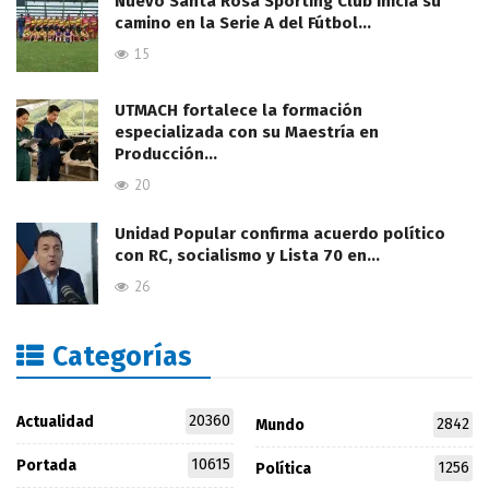
Nuevo Santa Rosa Sporting Club inicia su
camino en la Serie A del Fútbol…
15
UTMACH fortalece la formación
especializada con su Maestría en
Producción…
20
Unidad Popular confirma acuerdo político
con RC, socialismo y Lista 70 en…
26
Categorías
20360
Actualidad
2842
Mundo
10615
Portada
1256
Política