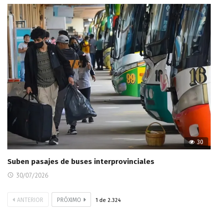
30
Suben pasajes de buses interprovinciales
30/07/2026
ANTERIOR
PRÓXIMO
1
de
2.324