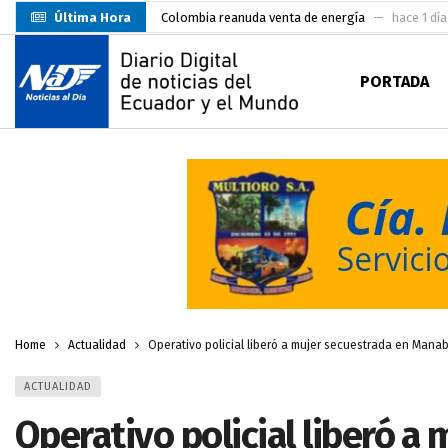
Última Hora
Colombia reanuda venta de energía
hace 1 día
Carlos Rodríguez inscribe su candidatura a la alc
PORTADA
Carlos Carrión Figueroa, Premio Nacional de Lite
Incendio en local de comidas fue extinguido por
Presentación de Candidaturas de las Elecciones 
Representantes del MMO visitaron la Primera Je
UTMACH inicia pruebas de admisión para 7.467 as
Santa Rosa inició sus fiestas patronales con un m
Prefecto Clemente Bravo Inauguró Centro de Aco
Home
Actualidad
Operativo policial liberó a mujer secuestrada en Manab
ACTUALIDAD
Operativo policial liberó a