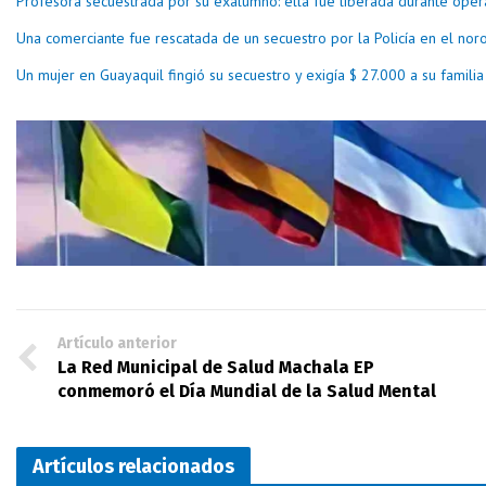
Profesora secuestrada por su exalumno: ella fue liberada durante ope
Una comerciante fue rescatada de un secuestro por la Policía en el nor
Un mujer en Guayaquil fingió su secuestro y exigía $ 27.000 a su familia
Artículo anterior
La Red Municipal de Salud Machala EP
conmemoró el Día Mundial de la Salud Mental
Artículos relacionados