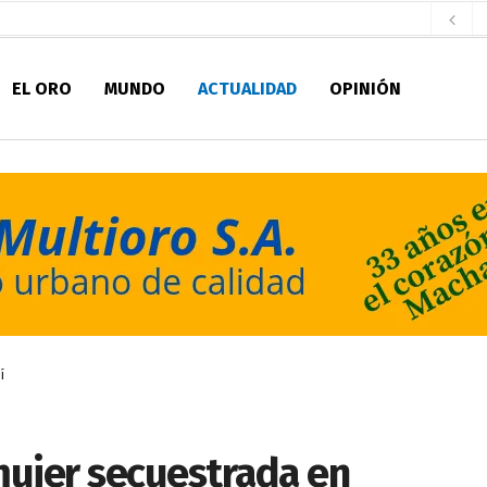
aldía de Machala
hace 2 días
EL ORO
MUNDO
ACTUALIDAD
OPINIÓN
ratura Eugenio Espejo
hace 2 días
 personal de Bomberos Machala
hace 2 días
Seccionales 2027
hace 2 días
fatura de Bomberos
hace 2 días
pirantes
hace 2 días
ultitudinario pregón lleno de color y tradición
hace 3 días
pio Casa del Pescador Artesanal Orense
hace 10 horas
í
 mujer secuestrada en