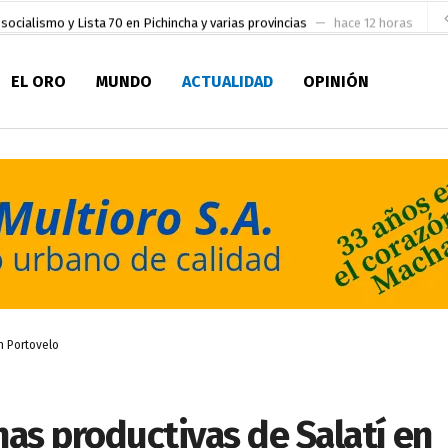
socialismo y Lista 70 en Pichincha y varias provincias
hace 12 horas
ral
hace 13 horas
EL ORO
MUNDO
ACTUALIDAD
OPINIÓN
sesionado
hace 14 horas
pio Casa del Pescador Artesanal Orense
hace 1 día
ada para su inscripción a la alcaldía de Machala
hace 1 día
as
aldía de Machala
hace 2 días
ratura Eugenio Espejo
hace 2 días
en la Serie A del Fútbol Femenino Nacional 2026
hace 6 horas
n Portovelo
as productivas de Salatí en