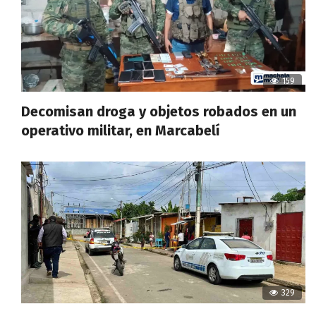
159
Decomisan droga y objetos robados en un
operativo militar, en Marcabelí
329