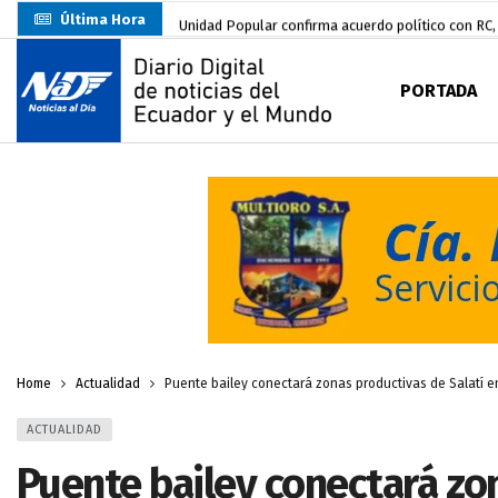
Última Hora
Unidad Popular confirma acuerdo político con RC, 
Delegación de El Oro fiscaliza propaganda electo
PORTADA
Gobierno Estudiantil Ugartino 2026-2027, fue po
Prefecto Clemente Bravo Inauguró Centro de Aco
Carlos Rodríguez presentó documentación certific
Colombia reanuda venta de energía
hace 2 dí
Carlos Rodríguez inscribe su candidatura a la alc
Carlos Carrión Figueroa, Premio Nacional de Lite
Nuevo Santa Rosa Sporting Club inicia su camino 
Home
Actualidad
Puente bailey conectará zonas productivas de Salatí e
ACTUALIDAD
Puente bailey conectará zon