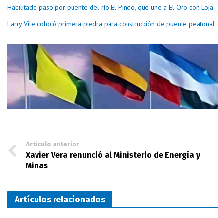
Habilitado paso por puente del río El Pindo, que une a El Oro con Loja
Larry Vite colocó primera piedra para construcción de puente peatonal
Artículo anterior
Xavier Vera renunció al Ministerio de Energía y
Minas
Artículos relacionados