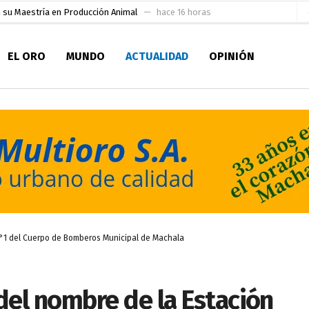
 su Maestría en Producción Animal
hace 16 horas
socialismo y Lista 70 en Pichincha y varias provincias
hace 20 horas
EL ORO
MUNDO
ACTUALIDAD
OPINIÓN
ral
hace 21 horas
sesionado
hace 21 horas
pio Casa del Pescador Artesanal Orense
hace 1 día
ada para su inscripción a la alcaldía de Machala
hace 2 días
as
aldía de Machala
hace 3 días
Niño
hace 2 horas
 N°1 del Cuerpo de Bomberos Municipal de Machala
del nombre de la Estación