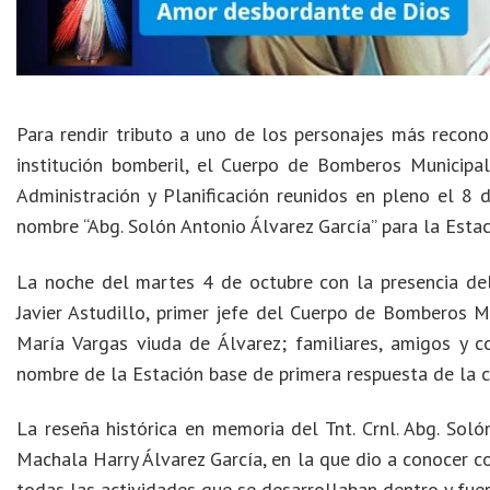
Para rendir tributo a uno de los personajes más reconoc
institución bomberil, el Cuerpo de Bomberos Municip
Administración y Planificación reunidos en pleno el 8 
nombre “Abg. Solón Antonio Álvarez García” para la Esta
La noche del martes 4 de octubre con la presencia del 
Javier Astudillo, primer jefe del Cuerpo de Bomberos Mu
María Vargas viuda de Álvarez; familiares, amigos y 
nombre de la Estación base de primera respuesta de la c
La reseña histórica en memoria del Tnt. Crnl. Abg. Soló
Machala Harry Álvarez García, en la que dio a conocer 
todas las actividades que se desarrollaban dentro y fuera