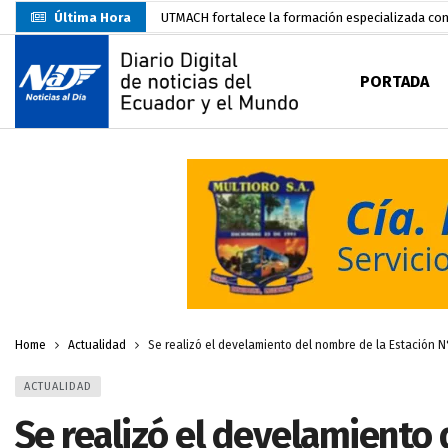
Última Hora
UTMACH fortalece la formación especializada con
Unidad Popular confirma acuerdo político con RC, 
PORTADA
Delegación de El Oro fiscaliza propaganda electo
Gobierno Estudiantil Ugartino 2026-2027, fue po
Prefecto Clemente Bravo Inauguró Centro de Aco
Carlos Rodríguez presentó documentación certific
Colombia reanuda venta de energía
hace 2 dí
Carlos Rodríguez inscribe su candidatura a la alc
Más de 3.800 escuelas estarían en riesgo por El 
Home
Actualidad
Se realizó el develamiento del nombre de la Estación
ACTUALIDAD
Se realizó el develamiento 