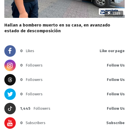
1,589
Hallan a bombero muerto en su casa, en avanzado
estado de descomposición
0
Likes
Like our page
0
Followers
Follow Us
0
Followers
Follow Us
0
Followers
Follow Us
1,445
Followers
Follow Us
0
Subscribers
Subscribe