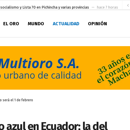
socialismo y Lista 70 en Pichincha y varias provincias
hace 7 horas
ral
hace 8 horas
EL ORO
MUNDO
ACTUALIDAD
OPINIÓN
sesionado
hace 8 horas
pio Casa del Pescador Artesanal Orense
hace 21 horas
ada para su inscripción a la alcaldía de Machala
hace 1 día
as
aldía de Machala
hace 2 días
ratura Eugenio Espejo
hace 2 días
en la Serie A del Fútbol Femenino Nacional 2026
hace 34 minutos
o será el 1 de febrero
 azul en Ecuador; la del