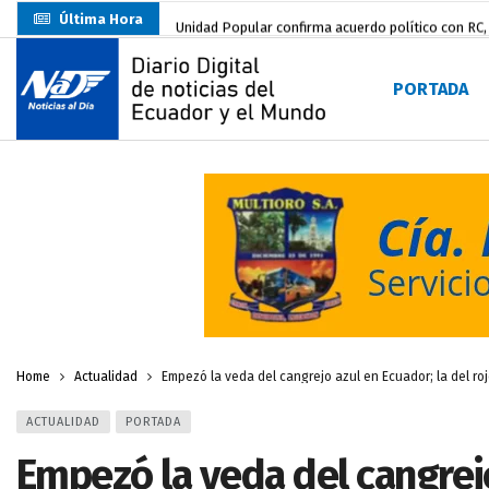
Última Hora
Unidad Popular confirma acuerdo político con RC, 
Delegación de El Oro fiscaliza propaganda electo
PORTADA
Gobierno Estudiantil Ugartino 2026-2027, fue po
Prefecto Clemente Bravo Inauguró Centro de Aco
Carlos Rodríguez presentó documentación certific
Colombia reanuda venta de energía
hace 2 dí
Carlos Rodríguez inscribe su candidatura a la alc
Carlos Carrión Figueroa, Premio Nacional de Lite
Nuevo Santa Rosa Sporting Club inicia su camino 
Home
Actualidad
Empezó la veda del cangrejo azul en Ecuador; la del roj
ACTUALIDAD
PORTADA
Empezó la veda del cangrejo