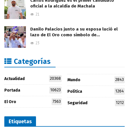
Carlos Rodríguez es el primer candidato
oficial a la alcaldía de Machala
21
Danilo Palacios junto a su esposa lució el
lazo de El Oro como símbolo de…
23
Categorías
20368
Actualidad
2843
Mundo
10623
Portada
1264
Política
7563
El Oro
1212
Seguridad
Etiquetas