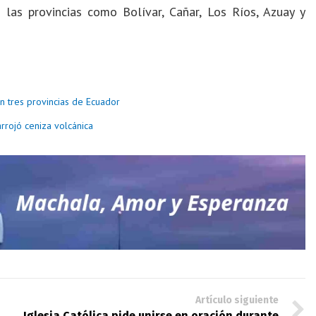
 las provincias como Bolívar, Cañar, Los Ríos, Azuay y
en tres provincias de Ecuador
rrojó ceniza volcánica
Artículo siguiente
Iglesia Católica pide unirse en oración durante