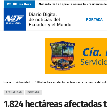
Última Hora
Abelardo De La Espriella asume la Presidencia d
Sin objeciones la candidatura de Carlos Rodríguez
PORTADA
Más de 3.800 escuelas estarían en riesgo por El 
Nuevo Santa Rosa Sporting Club inicia su camino 
UTMACH fortalece la formación especializada con
Unidad Popular confirma acuerdo político con RC, 
Delegación de El Oro fiscaliza propaganda electo
Gobierno Estudiantil Ugartino 2026-2027, fue po
Darwin Pereira oficializa su candidatura a la alca
Home
Actualidad
1.824 hectáreas afectadas tras caída de ceniza del vo
ACTUALIDAD
PORTADA
1.824 hectáreas afectadas t