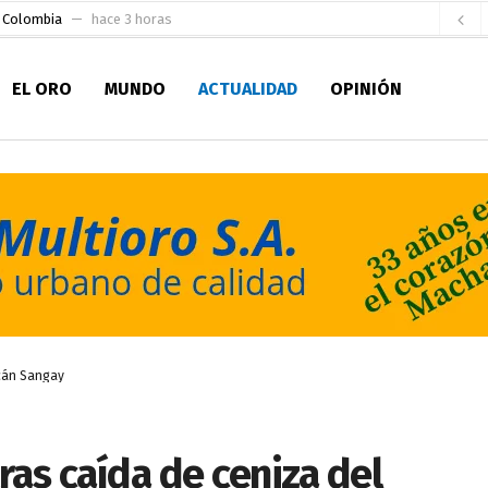
e Colombia
hace 3 horas
 para la Alcaldía de Machala
hace 9 horas
EL ORO
MUNDO
ACTUALIDAD
OPINIÓN
Niño
hace 13 horas
en la Serie A del Fútbol Femenino Nacional 2026
hace 1 día
 su Maestría en Producción Animal
hace 1 día
socialismo y Lista 70 en Pichincha y varias provincias
hace 1 día
ral
hace 1 día
sesionado
hace 1 día
ldía de Machala
hace 44 minutos
lcán Sangay
ras caída de ceniza del