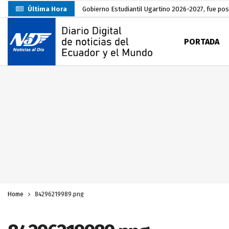
Última Hora
Gobierno Estudiantil Ugartino 2026-2027, fue po
Prefecto Clemente Bravo Inauguró Centro de Aco
PORTADA
Carlos Rodríguez presentó documentación certific
Colombia reanuda venta de energía
hace 1 día
Carlos Rodríguez inscribe su candidatura a la alc
Carlos Carrión Figueroa, Premio Nacional de Lite
Incendio en local de comidas fue extinguido por
Presentación de Candidaturas de las Elecciones 
Unidad Popular confirma acuerdo político con RC, 
Home
84296219989.png