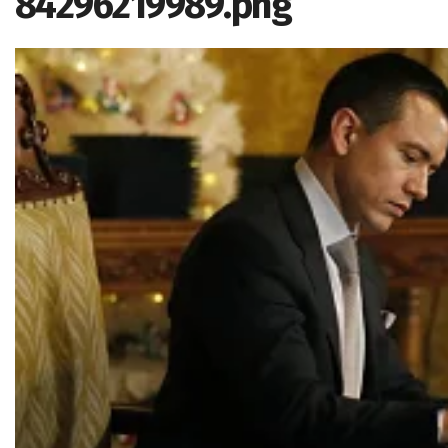
84296219989.png