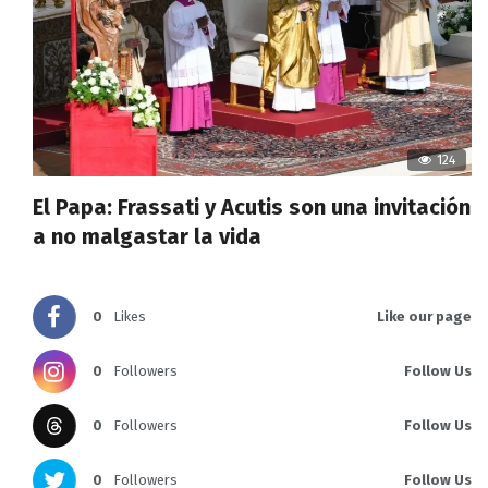
124
El Papa: Frassati y Acutis son una invitación
a no malgastar la vida
0
Likes
Like our page
0
Followers
Follow Us
0
Followers
Follow Us
0
Followers
Follow Us