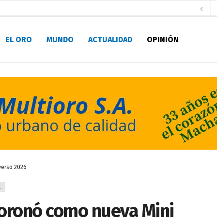
aldía de Machala
hace 2 días
EL ORO
MUNDO
ACTUALIDAD
OPINIÓN
ratura Eugenio Espejo
hace 2 días
 personal de Bomberos Machala
hace 2 días
Seccionales 2027
hace 2 días
fatura de Bomberos
hace 2 días
pirantes
hace 2 días
ultitudinario pregón lleno de color y tradición
hace 3 días
pio Casa del Pescador Artesanal Orense
hace 11 horas
verso 2026
L
coronó como nueva Mini