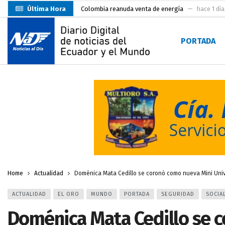
Última Hora
Colombia reanuda venta de energía
hace 1 día
Carlos Rodríguez inscribe su candidatura a la alc
PORTADA
Carlos Carrión Figueroa, Premio Nacional de Lite
Incendio en local de comidas fue extinguido por
Presentación de Candidaturas de las Elecciones 
Representantes del MMO visitaron la Primera Je
UTMACH inicia pruebas de admisión para 7.467 as
Santa Rosa inició sus fiestas patronales con un m
Prefecto Clemente Bravo Inauguró Centro de Aco
Home
Actualidad
Doménica Mata Cedillo se coronó como nueva Mini Uni
ACTUALIDAD
EL ORO
MUNDO
PORTADA
SEGURIDAD
SOCIA
Doménica Mata Cedillo se 