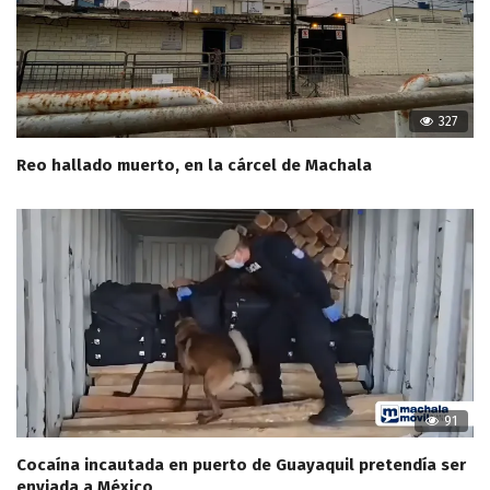
327
Reo hallado muerto, en la cárcel de Machala
91
Cocaína incautada en puerto de Guayaquil pretendía ser
enviada a México