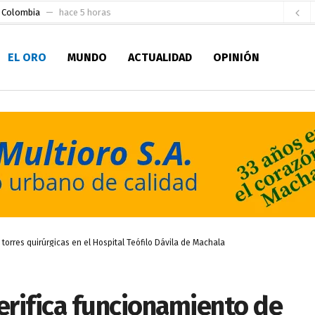
e Colombia
hace 5 horas
 para la Alcaldía de Machala
hace 11 horas
EL ORO
MUNDO
ACTUALIDAD
OPINIÓN
Niño
hace 16 horas
en la Serie A del Fútbol Femenino Nacional 2026
hace 1 día
 su Maestría en Producción Animal
hace 1 día
socialismo y Lista 70 en Pichincha y varias provincias
hace 1 día
ral
hace 1 día
sesionado
hace 1 día
ldía de Machala
hace 3 horas
orres quirúrgicas en el Hospital Teófilo Dávila de Machala
erifica funcionamiento de