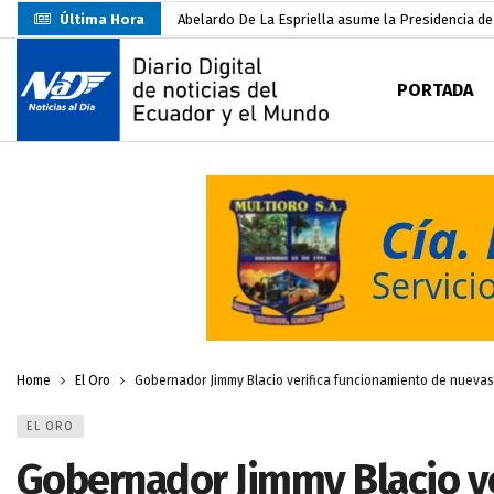
Última Hora
Abelardo De La Espriella asume la Presidencia d
Sin objeciones la candidatura de Carlos Rodríguez
PORTADA
Más de 3.800 escuelas estarían en riesgo por El 
Nuevo Santa Rosa Sporting Club inicia su camino 
UTMACH fortalece la formación especializada con
Unidad Popular confirma acuerdo político con RC, 
Delegación de El Oro fiscaliza propaganda electo
Gobierno Estudiantil Ugartino 2026-2027, fue po
Darwin Pereira oficializa su candidatura a la alca
Home
El Oro
Gobernador Jimmy Blacio verifica funcionamiento de nuevas t
EL ORO
Gobernador Jimmy Blacio v