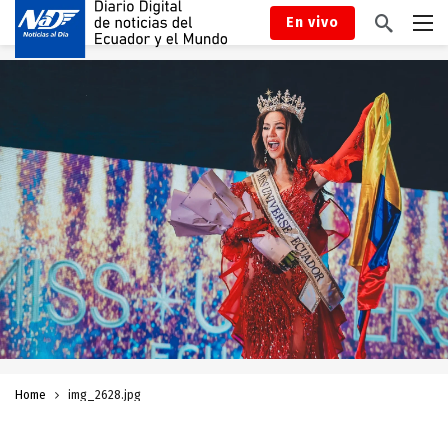
En vivo
Home
img_2628.jpg