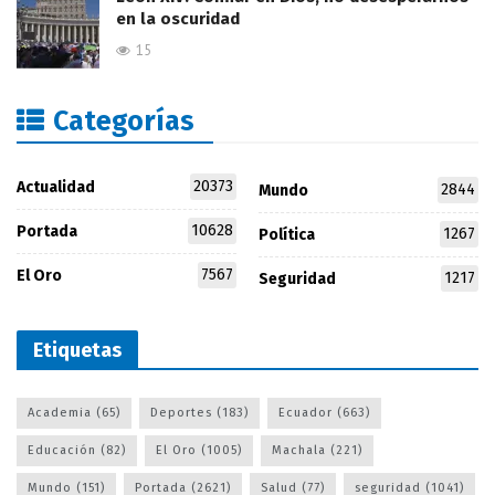
en la oscuridad
15
Categorías
20373
Actualidad
2844
Mundo
10628
Portada
1267
Política
7567
El Oro
1217
Seguridad
Etiquetas
Academia
(65)
Deportes
(183)
Ecuador
(663)
Educación
(82)
El Oro
(1005)
Machala
(221)
Mundo
(151)
Portada
(2621)
Salud
(77)
seguridad
(1041)