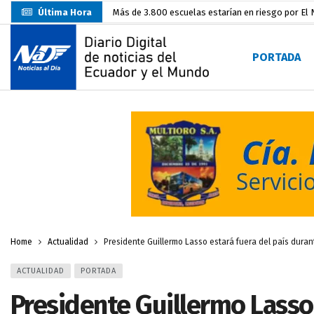
Última Hora
Nuevo Santa Rosa Sporting Club inicia su camino 
UTMACH fortalece la formación especializada con
PORTADA
Unidad Popular confirma acuerdo político con RC, 
Delegación de El Oro fiscaliza propaganda electo
Gobierno Estudiantil Ugartino 2026-2027, fue po
Prefecto Clemente Bravo Inauguró Centro de Aco
Carlos Rodríguez presentó documentación certific
Colombia reanuda venta de energía
hace 2 dí
Sin objeciones la candidatura de Carlos Rodríguez
Home
Actualidad
Presidente Guillermo Lasso estará fuera del país dura
ACTUALIDAD
PORTADA
Presidente Guillermo Lasso 