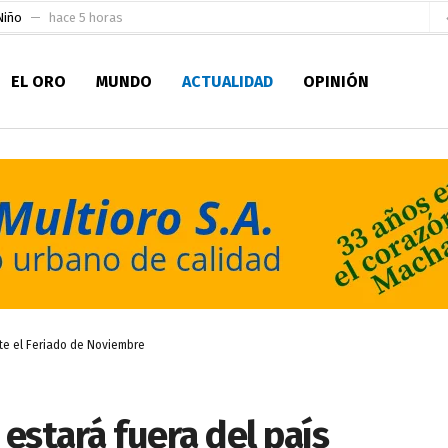
en la Serie A del Fútbol Femenino Nacional 2026
hace 17 horas
 su Maestría en Producción Animal
hace 19 horas
EL ORO
MUNDO
ACTUALIDAD
OPINIÓN
socialismo y Lista 70 en Pichincha y varias provincias
hace 24 horas
ral
hace 1 día
sesionado
hace 1 día
pio Casa del Pescador Artesanal Orense
hace 2 días
ada para su inscripción a la alcaldía de Machala
hace 2 días
as
 para la Alcaldía de Machala
hace 45 minutos
nte el Feriado de Noviembre
estará fuera del país