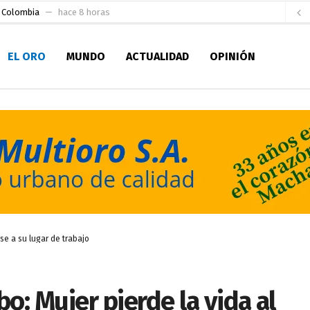
e Colombia
hace 8 horas
 para la Alcaldía de Machala
hace 14 horas
EL ORO
MUNDO
ACTUALIDAD
OPINIÓN
Niño
hace 19 horas
en la Serie A del Fútbol Femenino Nacional 2026
hace 1 día
 su Maestría en Producción Animal
hace 1 día
socialismo y Lista 70 en Pichincha y varias provincias
hace 2 días
ral
hace 2 días
sesionado
hace 2 días
ldía de Machala
hace 6 horas
rse a su lugar de trabajo
o: Mujer pierde la vida al