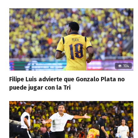
104
Filipe Luis advierte que Gonzalo Plata no
puede jugar con la Tri