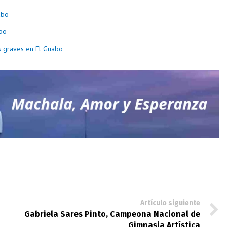
abo
abo
os graves en El Guabo
Artículo siguiente
Gabriela Sares Pinto, Campeona Nacional de
Gimnasia Artística