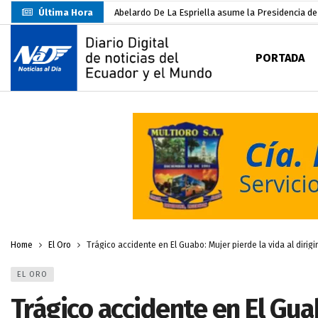
Última Hora
Abelardo De La Espriella asume la Presidencia d
Sin objeciones la candidatura de Carlos Rodríguez
PORTADA
Más de 3.800 escuelas estarían en riesgo por El 
Nuevo Santa Rosa Sporting Club inicia su camino 
UTMACH fortalece la formación especializada con
Unidad Popular confirma acuerdo político con RC, 
Delegación de El Oro fiscaliza propaganda electo
Gobierno Estudiantil Ugartino 2026-2027, fue po
Darwin Pereira oficializa su candidatura a la alca
Home
El Oro
Trágico accidente en El Guabo: Mujer pierde la vida al dirigi
EL ORO
Trágico accidente en El Guab