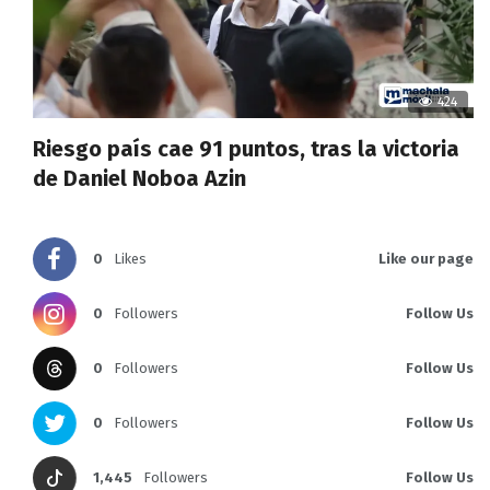
424
Riesgo país cae 91 puntos, tras la victoria
de Daniel Noboa Azin
0
Likes
Like our page
0
Followers
Follow Us
0
Followers
Follow Us
0
Followers
Follow Us
1,445
Followers
Follow Us