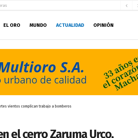
oras
aldía de Machala
hace 1 día
EL ORO
MUNDO
ACTUALIDAD
OPINIÓN
ratura Eugenio Espejo
hace 1 día
 personal de Bomberos Machala
hace 1 día
Seccionales 2027
hace 1 día
fatura de Bomberos
hace 2 días
pirantes
hace 2 días
ultitudinario pregón lleno de color y tradición
hace 2 días
pio Casa del Pescador Artesanal Orense
hace 4 horas
ertes vientos complican trabajo a bomberos
en el cerro Zaruma Urco,