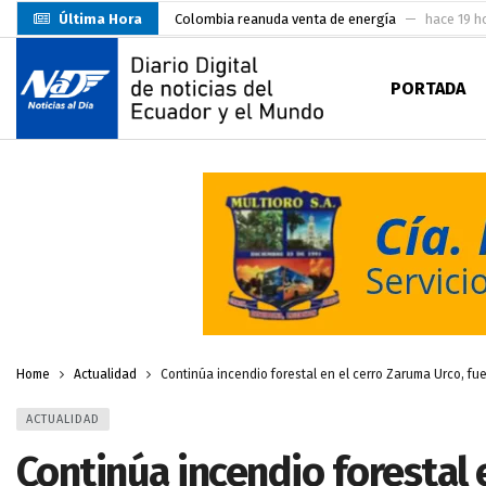
Última Hora
Colombia reanuda venta de energía
hace 19 h
Carlos Rodríguez inscribe su candidatura a la alc
PORTADA
Carlos Carrión Figueroa, Premio Nacional de Lite
Incendio en local de comidas fue extinguido por
Presentación de Candidaturas de las Elecciones 
Representantes del MMO visitaron la Primera Je
UTMACH inicia pruebas de admisión para 7.467 as
Santa Rosa inició sus fiestas patronales con un m
Prefecto Clemente Bravo Inauguró Centro de Aco
Home
Actualidad
Continúa incendio forestal en el cerro Zaruma Urco, fu
ACTUALIDAD
Continúa incendio forestal 