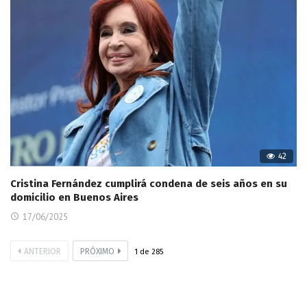
42
Cristina Fernández cumplirá condena de seis años en su
domicilio en Buenos Aires
17/06/2025
ANTERIOR
PRÓXIMO
1
de
285